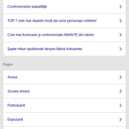
Controverselor papalităţii
TOP 7 cele mai stupide morţi ale unor personaje celebre!
Cele mai frumoase şi controversate AMANTE din istorie
Şapte mituri spulberate despre Maria Antoaneta
Pages
Acasa
Scoala vinului
Participanti
Expozanti