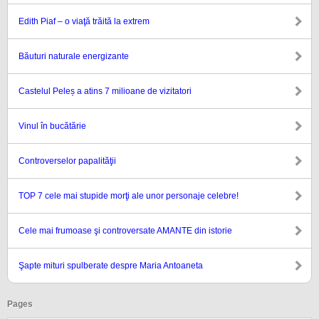
Edith Piaf – o viaţă trăită la extrem
Băuturi naturale energizante
Castelul Peleș a atins 7 milioane de vizitatori
Vinul în bucătărie
Controverselor papalităţii
TOP 7 cele mai stupide morţi ale unor personaje celebre!
Cele mai frumoase şi controversate AMANTE din istorie
Şapte mituri spulberate despre Maria Antoaneta
Pages