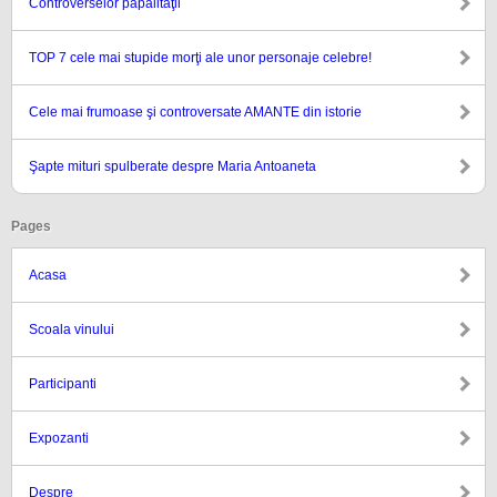
Controverselor papalităţii
TOP 7 cele mai stupide morţi ale unor personaje celebre!
Cele mai frumoase şi controversate AMANTE din istorie
Şapte mituri spulberate despre Maria Antoaneta
Pages
Acasa
Scoala vinului
Participanti
Expozanti
Despre