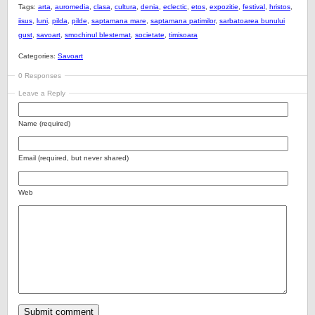
Tags:
arta
,
auromedia
,
clasa
,
cultura
,
denia
,
eclectic
,
etos
,
expozitie
,
festival
,
hristos
,
iisus
,
luni
,
pilda
,
pilde
,
saptamana mare
,
saptamana patimilor
,
sarbatoarea bunului
gust
,
savoart
,
smochinul blestemat
,
societate
,
timisoara
Categories:
Savoart
0 Responses
Leave a Reply
Name (required)
Email (required, but never shared)
Web