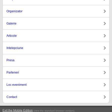
Organizator
Galerie
Articole
Intelepciune
Presa
Parteneri
Loc eveniment
Contact
Exit the Mobile Edition
.
(view the standard browser version)