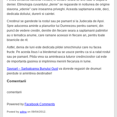
deniei. Etimologia cuvantului „denie” se regaseste in notiunea de origine
slavona „vdenie” care inseamna priveghi. Aceasta saptamana este, deci,
dedicata doliului, durerii si caintei.
Crestinul se gandeste la rostul sau pe pamant si la Judecata de Apoi.
Spre aducerea aminte a planurilor lui Dumnezeu pentru oameni, din
punct de vedere crestin, deniile din fiecare seara a saptamanii patimilor
au o tematica anume, care ramane aceeasi in fiecare an, pentru toate
bisericile de rit.
Astfel, denia de luni este dedicata pildei smochinului care nu facea
fructe. Pe acesta Iisus l-a blestemat sa se usuce pentru ca si-a ratat rostul
sau pe pamant. Pilda vrea sa aminteasca tuturor credinciosilor cat este
de importanta gasirea si implinirea menirii fiecaruia in lume.
Savoart – Sarbatoarea Bunului Gust
va doreste regasiri de drumuri
pierdute si amintirea destinatiei!
Comentarii
comentarii
Powered by
Facebook Comments
Posted by
adina
on 09/04/2012.