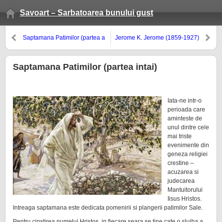
Savoart – Sarbatoarea bunului gust
Saptamana Patimilor (partea a
Jerome K. Jerome (1859-1927)
doua)
Saptamana Patimilor (partea intai)
Iata-ne intr-o
perioada care
aminteste de
unul dintre cele
mai triste
evenimente din
geneza religiei
crestine –
acuzarea si
judecarea
Mantuitorului
Iisus Hristos.
Intreaga saptamana este dedicata pomenirii si plangerii patimilor Sale.
Pentru cinstirea numelui Hristos, in fiecare seara se tine cate o slujba a