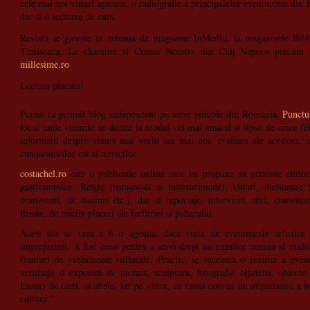
cele mai noi vinuri aparute, o radiografie a principalelor evenimente din l
dar si o sectiune de curs.
Revista se gaseste in reteaua de magazine InMedio, la magazinele Bib
Timisoara, La chambre si Crama Noastra din Cluj Napoca precum s
millesime.ro
.
Lectura placuta!
Pornit ca primul blog independent pe teme viticole din Romania,
Punctu
locul unde vinurile se dicuta la modul cel mai amical si lipsit de orice fel
informatii despre vinuri mai vechi sau mai noi, evaluari ale acestora, s
cunoscatorilor cat si novicilor.
costachel.ro
este o publicatie online care isi propune sa prezinte cititor
gastronomice. Retete (romanesti si internationale), vinuri, dictionare
branzeturi, de bauturi etc.), dar si reportaje, interviuri, stiri, comentar
fireste, de micile placeri ale farfuriei si paharului.
Acest site se vrea a fi o agenda, daca vreti, de evenimente artistice 
imprejurimi. A fost creat pentru a servi drept un numitor comun al multit
franturi de evenimente culturale. Practic, se incearca o reunire a eve
vernisaje si expozitii de pictura, sculptura, fotografie, bijuterii, obiec
lansari de carti, si altele, iar pe viitor, un canal comun de impartasire a tra
cultura.”