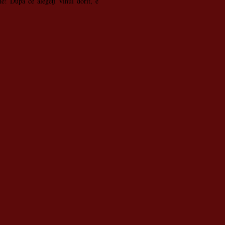
e! După ce alegeţi vinul dorit, e