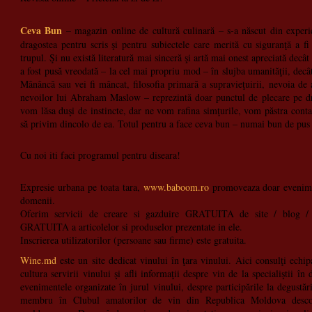
Ceva Bun
– magazin online de cultură culinară – s-a născut din experi
dragostea pentru scris şi pentru subiectele care merită cu siguranţă a fi
trupul. Şi nu există literatură mai sinceră şi artă mai onest apreciată decâ
a fost pusă vreodată – la cel mai propriu mod – în slujba umanităţii, decât
Mânâncă sau vei fi mâncat, filosofia primară a supravieţuirii, nevoia de
nevoilor lui Abraham Maslow – reprezintă doar punctul de plecare pe d
vom lăsa duşi de instincte, dar ne vom rafina simţurile, vom păstra contact
să privim dincolo de ea. Totul pentru a face ceva bun – numai bun de pus
Cu noi iti faci programul pentru diseara!
Expresie urbana pe toata tara,
www.baboom.ro
promoveaza doar evenimen
domenii.
Oferim servicii de creare si gazduire GRATUITA de site / blog /
GRATUITA a articolelor si produselor prezentate in ele.
Inscrierea utilizatorilor (persoane sau firme) este gratuita.
Wine.md
este un site dedicat vinului în ţara vinului. Aici consulţi echi
cultura servirii vinului şi afli informaţii despre vin de la specialiştii în
evenimentele organizate în jurul vinului, despre participările la degustăr
membru în Clubul amatorilor de vin din Republica Moldova descope