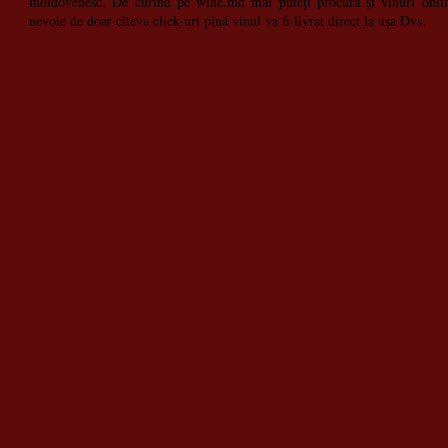
moldovenesc. De curînd pe wine.md mai puteţi procura şi vinuri onlin
nevoie de doar cîteva click-uri pînă vinul va fi livrat direct la uşa Dvs.