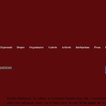
Expozanti
Despre
Organizator
Galerie
Articole
Intelepciune
Presa
Revista Millesime, de cultura si civilizatia bunului gust este o revista tr
celor care indragesc vinul, via si bunul gust. In cele 80 de pagini ale revi