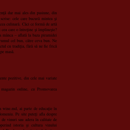
enţă dar mai ales din pasiune, din
 scrise: cele care bucură mintea şi
t cea culinară. Căci ce formă de artă
 cea care o întreţine şi împlineşte?
 a mânca – aflată la baza piramidei
rumul cel bun, către ceva bun. Ne
ul cu tradiţia, fără să ne fie frică
 pe masă.
te pozitive, din cele mai variate
 magazin online, cu Promovarea
pa wine.md, ai parte de educaţie în
 domeniu. Pe site puteţi afla despre
i de vinuri sau adera în calitate de
rind istoria şi cultura vinului