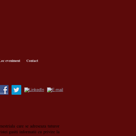
Loc eveniment
Contact
imestriala care se adreseaza tuturor
stei gasiti informatii cu privire la