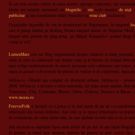
În cel mai ascuns cotlon al casei noastre aproape centenare, am amenaja
târziu am umplut internetul cu
blogurile
şi
site
-urile noastre
de nişă
,
publicitar
şi am transformat odăile bunicilor în
wine club
exclusivist.
Organizăm degustări de vin în dormitorul lui Nagymama, în singurul
lo
care îi puteţi întâlni pe Rolling Stones rânjind alături de Depeche Mod
timpul unei partide de ping-pong, pe Mihail Kalaşnikov şezând lângă 
veniţi şi voi?
LumeaMare
este un blog inspirational despre calatorii si timp personal,
unde si cum sa calatoresti sau despre cum sa te bucuri de timpul liber pe
unei echipe multinationale de autori, persoane care calatoresc sau traiesc at
sansa sa gasesti o diversitate de puncte de vedere si de experiente, dupa pers
InOras.ro –Ghidul tau complet de distractii urbane. InOras.ro – promo
2009, InOras.ro a devenit o retea nationala, iar pana acum suntem deja pre
Timisoara, Cluj, Constanta, Brasov, Sibiu, Craiova, Suceava si Bacau. A
www.inoras.ro
.
ForeverFolk
a inceput ca o joaca si in mai putin de un an s-a transforma
informatii din lumea folkului. Am vrut ca in epoca tehnologiei sa popul
de romantism, pe calea onlne-ului, la care apelam cu totii din ce in ce mai
Am incercat sa suplinim lipsa unor artisti de pe net, le-am facut biografi
Si pentru ca tonul face muzica, suntem de parere ca poti critica fara a