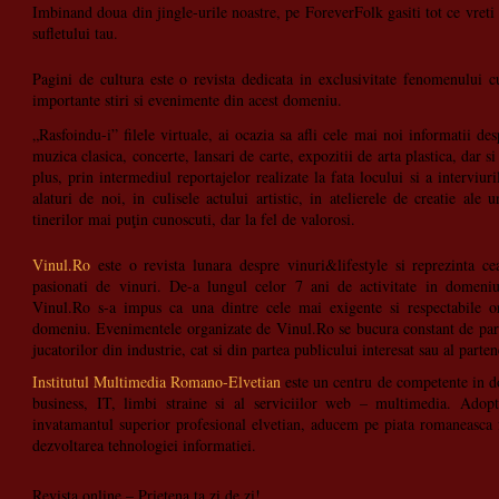
Imbinand doua din jingle-urile noastre, pe ForeverFolk gasiti tot ce vreti
sufletului tau.
Pagini de cultura este o revista dedicata in exclusivitate fenomenului c
importante stiri si evenimente din acest domeniu.
„Rasfoindu-i” filele virtuale, ai ocazia sa afli cele mai noi informatii de
muzica clasica, concerte, lansari de carte, expozitii de arta plastica, dar 
plus, prin intermediul reportajelor realizate la fata locului si a interviur
alaturi de noi, in culisele actului artistic, in atelierele de creatie ale u
tinerilor mai puţin cunoscuti, dar la fel de valorosi.
Vinul.Ro
este o revista lunara despre vinuri&lifestyle si reprezinta 
pasionati de vinuri. De-a lungul celor 7 ani de activitate in domeniu
Vinul.Ro s-a impus ca una dintre cele mai exigente si respectabile o
domeniu. Evenimentele organizate de Vinul.Ro se bucura constant de parti
jucatorilor din industrie, cat si din partea publicului interesat sau al parten
Institutul Multimedia Romano-Elvetian
este un centru de competente in d
business, IT, limbi straine si al serviciilor web – multimedia. Adop
invatamantul superior profesional elvetian, aducem pe piata romaneasca 
dezvoltarea tehnologiei informatiei.
Revista online – Prietena ta zi de zi!