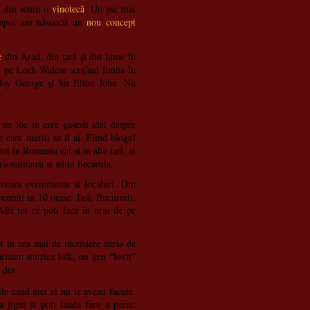
t din senin o
vinotecă
. Un pic mai
 apoi am născocit un
nou concept
c
din Arad, din ţară şi din lume în
e, pe Lech Walesa scoţând limba în
Boy George şi Sir Elton John. Nu
 un loc in care gasesti idei despre
 care meriti sa il ai. Fiind blogul
at in Romania cat si in alte tari, ai
onalitatea si stilul fiecaruia.
veaza evenimente si localuri. Din
zenti in 10 orase: Iasi, Bucuresti,
fla tot ce poti face in oras de pe
t in cea mai de incredere sursa de
arizam muzica folk, un gen “lovit”
 des.
ile cand nici ei nu le aveau facute.
 jigni si poti lauda fara a peria.