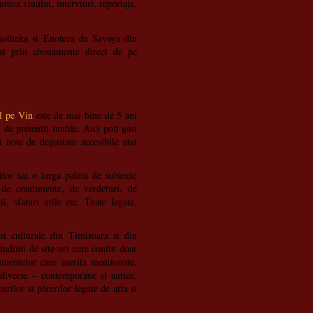
umea vinului, interviuri, reportaje,
liotheka si Enoteca de Savoya din
i prin abonamente direct de pe
l pe Vin
este de mai bine de 5 ani
 de pretentii inutile. Aici poti gasi
i note de degustare accesibile atat
ilor sai o larga paleta de subiecte
 (de condimente, de verdeturi, de
ii, sfaturi utile etc. Toate legate,
si culturale din Timisoara si din
udinii de site-uri care contin doar
nimentelor care merita mentionate,
te diverse – contemporane si antice,
irilor si părerilor legate de arta si