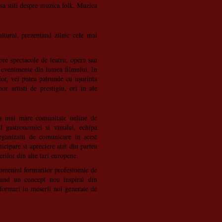
 sa stiti despre muzica folk. Muzica
ultural, prezentand zilnic cele mai
spre spectacole de teatru, opera sau
si evenimente din lumea filmului. In
ilor, vei putea patrunde cu uşurinta
nor artisti de prestigiu, ori in ale
cea mai mare comunitate online de
l gastronomiei si vinului, echipa
rganizatii de comunicare in acest
cipare si apreciere atat din partea
erilor din alte tari europene.
omeniul formarilor profesionale de
tand un concept nou inspirat din
formari in meserii noi generate de