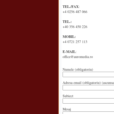
TEL./FAX
:
+4 0256 487 066
TEL.:
+40 356 450 226
MOBIL:
+4 0721 257 113
E-MAIL
:
office@auromedia.ro
Numele (obligatoriu)
Adresa email (obligatoriu) (ascunsa
Subiect
Mesaj