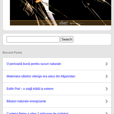
Recent Posts
O perioadă bună pentru sucuri naturale
Materialul săbiilor vikinge era adus din Afganistan
Edith Piaf – o viaţă trăită la extrem
Băuturi naturale energizante
Castelul Peleș a atins 7 milioane de vizitatori