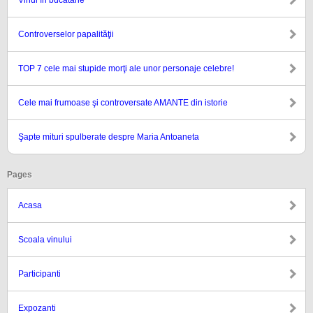
Vinul în bucătărie
Controverselor papalităţii
TOP 7 cele mai stupide morţi ale unor personaje celebre!
Cele mai frumoase şi controversate AMANTE din istorie
Şapte mituri spulberate despre Maria Antoaneta
Pages
Acasa
Scoala vinului
Participanti
Expozanti