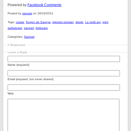
Powered by
Facebook Comments
Posted by
savoart
on 18/10/2012.
Tags:
cetate
,
Eugen de Savoya
,
imperiul otoman
,
istorie
,
La multi ani
,
print
,
sarbatoare
,
savoart
,
timisoara
Categories:
Savoart
0 Responses
Leave a Reply
Name (required)
Email (required, but never shared)
Web