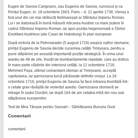
Eugen de Savoia-Carignano, sau Eugeniu de Savoia, cunoscut și ca
Prințul Eugen, (n. 18 octombrie 1663, Paris – d. 21 aprilie 1736, Viena) a
fost unul din cei mai străluciți feldmareșali ai Sfântului Imperiu Roman.
Lui i se datorează în bună măsură ridicarea Austriei ca mare putere în
cadrul Sfântului Imperiu Roman, iar apoi poziția hegemonială a Țărilor
Ereditare Austriece (ale Casei de Habsburg) în plan european.
După victoria de la Petrovaradin (5 august 1716) asupra oștilor otomane,
prințul Eugeniu de Savoia decide cucerirea cetății Timișoara, pentru a
pune stăpânire pe această importantă poziție strategică. În urma unui
asediu de 48 de zile, însoțit de bombardamente repetate, care au distrus
în mare parte clădirile din interiorul cetății, la 12 octombrie 1716,
Mehmed Pașa, ultimul comandant otoman al Timișoarei, acceptă
capitularea, iar garnizoana turcă părăsește definitiv orașul. La 18
octombrie 1716, prințul Eugeniu de Savoia își face intrarea triumfală într-
o cetate grav răvășită de violentul asediu. Garnizoana otomană se
retrage în sudul Dunării, iar după 164 de ani cetatea intră din nou sub
stăpânirea europenilor.
Text de Mira Tănase pentru Savoart – Sărbătoarea Bunului Gust
Comentarii
comentarii