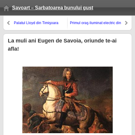
Savoart – Sarbatoarea bunului gust
Palatul Lloyd din Timişoara
Primul oraş iluminat electric din
Europa – Capitala Banatului,
Timişoara
La muli ani Eugen de Savoia, oriunde te-ai
afla!