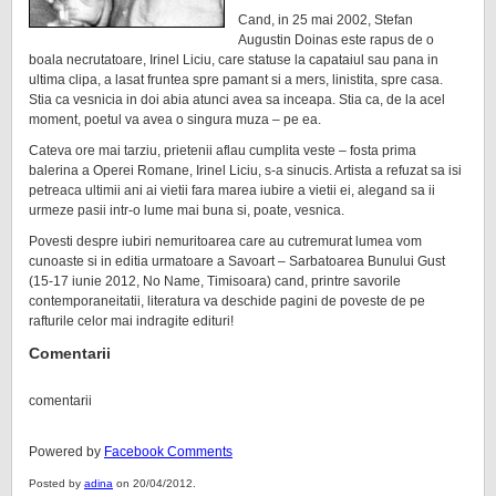
Cand, in 25 mai 2002, Stefan
Augustin Doinas este rapus de o
boala necrutatoare, Irinel Liciu, care statuse la capataiul sau pana in
ultima clipa, a lasat fruntea spre pamant si a mers, linistita, spre casa.
Stia ca vesnicia in doi abia atunci avea sa inceapa. Stia ca, de la acel
moment, poetul va avea o singura muza – pe ea.
Cateva ore mai tarziu, prietenii aflau cumplita veste – fosta prima
balerina a Operei Romane, Irinel Liciu, s-a sinucis. Artista a refuzat sa isi
petreaca ultimii ani ai vietii fara marea iubire a vietii ei, alegand sa ii
urmeze pasii intr-o lume mai buna si, poate, vesnica.
Povesti despre iubiri nemuritoarea care au cutremurat lumea vom
cunoaste si in editia urmatoare a Savoart – Sarbatoarea Bunului Gust
(15-17 iunie 2012, No Name, Timisoara) cand, printre savorile
contemporaneitatii, literatura va deschide pagini de poveste de pe
rafturile celor mai indragite edituri!
Comentarii
comentarii
Powered by
Facebook Comments
Posted by
adina
on 20/04/2012.