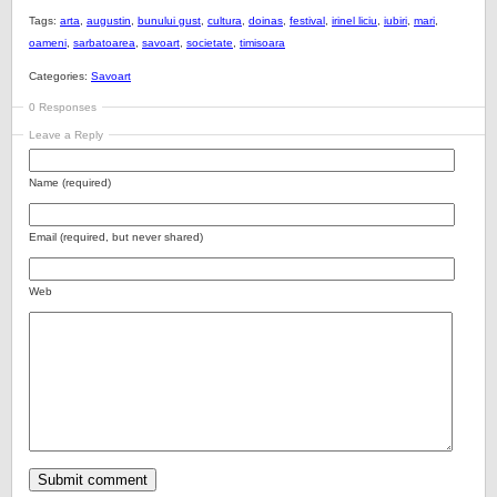
Tags:
arta
,
augustin
,
bunului gust
,
cultura
,
doinas
,
festival
,
irinel liciu
,
iubiri
,
mari
,
oameni
,
sarbatoarea
,
savoart
,
societate
,
timisoara
Categories:
Savoart
0 Responses
Leave a Reply
Name (required)
Email (required, but never shared)
Web