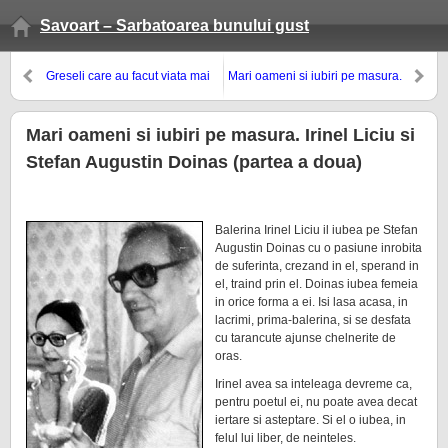
Savoart – Sarbatoarea bunului gust
Greseli care au facut viata mai
Mari oameni si iubiri pe masura.
frumoasa. Bacteriile din lapte
Irinel Liciu si Stefan Augustin
Doinas
Mari oameni si iubiri pe masura. Irinel Liciu si
Stefan Augustin Doinas (partea a doua)
Balerina Irinel Liciu il iubea pe Stefan
Augustin Doinas cu o pasiune inrobita
de suferinta, crezand in el, sperand in
el, traind prin el. Doinas iubea femeia
in orice forma a ei. Isi lasa acasa, in
lacrimi, prima-balerina, si se desfata
cu tarancute ajunse chelnerite de
oras.
Irinel avea sa inteleaga devreme ca,
pentru poetul ei, nu poate avea decat
iertare si asteptare. Si el o iubea, in
felul lui liber, de neinteles.