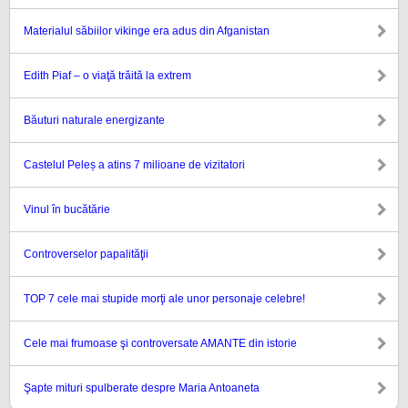
Materialul săbiilor vikinge era adus din Afganistan
Edith Piaf – o viaţă trăită la extrem
Băuturi naturale energizante
Castelul Peleș a atins 7 milioane de vizitatori
Vinul în bucătărie
Controverselor papalităţii
TOP 7 cele mai stupide morţi ale unor personaje celebre!
Cele mai frumoase şi controversate AMANTE din istorie
Şapte mituri spulberate despre Maria Antoaneta