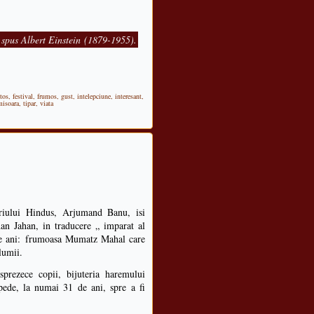
A spus Albert Einstein (1879-1955).
tos
,
festival
,
frumos
,
gust
,
intelepciune
,
interesant
,
misoara
,
tipar
,
viata
eriului Hindus, Arjumand Banu, isi
an Jahan, in traducere „ imparat al
ece ani: frumoasa Mumatz Mahal care
lumii.
rezece copii, bijuteria haremului
pede, la numai 31 de ani, spre a fi