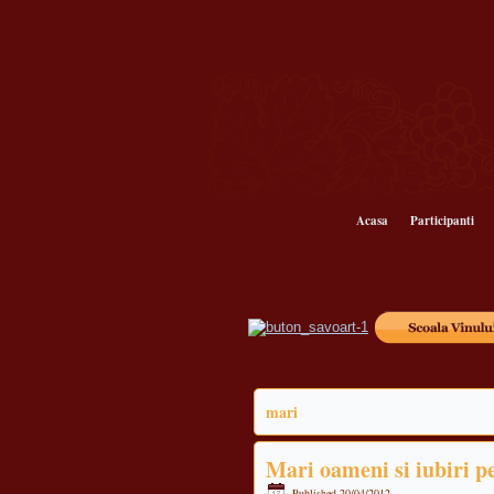
Acasa
Participanti
mari
Mari oameni si iubiri p
Published
20/04/2012