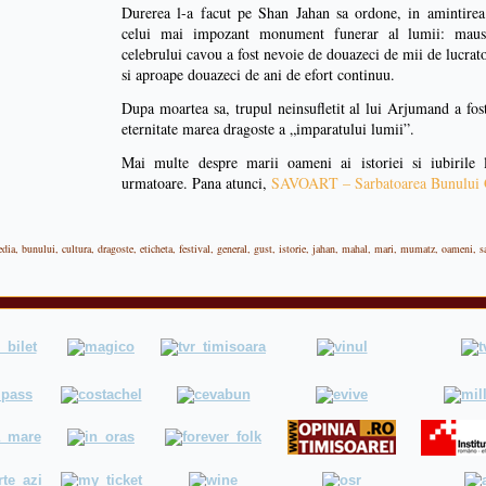
Durerea l-a facut pe Shan Jahan sa ordone, in amintirea
celui mai impozant monument funerar al lumii: mauso
celebrului cavou a fost nevoie de douazeci de mii de lucrato
si aproape douazeci de ani de efort continuu.
Dupa moartea sa, trupul neinsufletit al lui Arjumand a fos
eternitate marea dragoste a „imparatului lumii”.
Mai multe despre marii oameni ai istoriei si iubirile
urmatoare. Pana atunci,
SAVOART – Sarbatoarea Bunului
edia
,
bunului
,
cultura
,
dragoste
,
eticheta
,
festival
,
general
,
gust
,
istorie
,
jahan
,
mahal
,
mari
,
mumatz
,
oameni
,
s