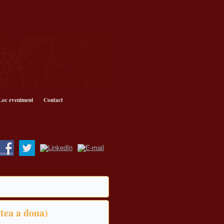
Loc eveniment
Contact
rtea a doua)