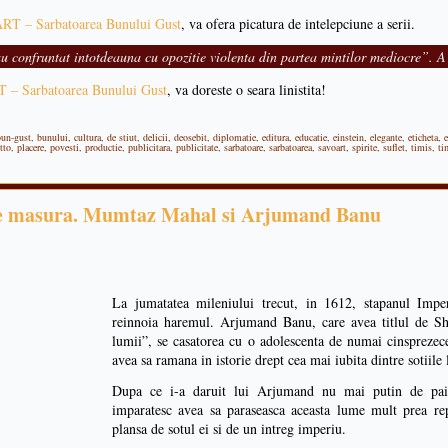
T – Sarbatoarea Bunului Gust
, va ofera picatura de intelepciune a serii.
au confruntat intotdeauna cu opozitie violenta din partea mintilor mediocre”. 
– Sarbatoarea Bunului Gust
, va doreste o seara linistita!
bun-gust
,
bunului
,
cultura
,
de stiut
,
delicii
,
deosebit
,
diplomatie
,
editura
,
educatie
,
einstein
,
elegante
,
eticheta
,
e
tto
,
placere
,
povesti
,
productie
,
publicitara
,
publicitate
,
sarbatoare
,
sarbatoarea
,
savoart
,
spirite
,
suflet
,
timis
,
ti
 pe masura. Mumtaz Mahal si Arjumand Banu
La jumatatea mileniului trecut, in 1612, stapanul Imp
reinnoia haremul. Arjumand Banu, care avea titlul de Sh
lumii”, se casatorea cu o adolescenta de numai cinsprez
avea sa ramana in istorie drept cea mai iubita dintre sotiile 
Dupa ce i-a daruit lui Arjumand nu mai putin de paisp
imparatesc avea sa paraseasca aceasta lume mult prea re
plansa de sotul ei si de un intreg imperiu.