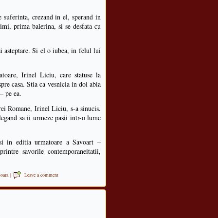
 suferinta, crezand in el, sperand in
rimi, prima-balerina, si se desfata cu
 asteptare. Si el o iubea, in felul lui
are, Irinel Liciu, care statuse la
spre casa. Stia ca vesnicia in doi abia
– pe ea.
rei Romane, Irinel Liciu, s-a sinucis.
 alegand sa ii urmeze pasii intr-o lume
si in editia urmatoare a Savoart –
ntre savorile contemporaneitatii,
soara
|
Leave a comment