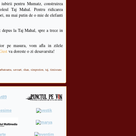
 iubirii pentru Mumatz, construirea
leul Taj Mahal. Pentru ridicarea
ri, nu mai putin de o mie de elefanti
t depus la Taj Mahal, spre a trece in
 lor pe masura, vom afla in zilele
 Gust
va doreste o zi desavarsita!
arbatoarea
,
savoart
,
shan
,
simpozion
,
taj
,
timisoara