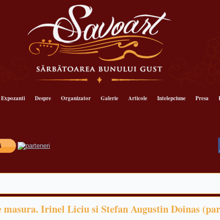
Expozanti
Despre
Organizator
Galerie
Articole
Intelepciune
Presa
e masura. Irinel Liciu si Stefan Augustin Doinas (pa