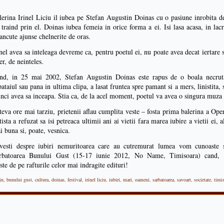
lerina Irinel Liciu il iubea pe Stefan Augustin Doinas cu o pasiune inrobita de
, traind prin el. Doinas iubea femeia in orice forma a ei. Isi lasa acasa, in lac
rancute ajunse chelnerite de oras.
inel avea sa inteleaga devreme ca, pentru poetul ei, nu poate avea decat iertare si
er, de neinteles.
nd, in 25 mai 2002, Stefan Augustin Doinas este rapus de o boala necrutato
pataiul sau pana in ultima clipa, a lasat fruntea spre pamant si a mers, linistita, 
unci avea sa inceapa. Stia ca, de la acel moment, poetul va avea o singura muza 
teva ore mai tarziu, prietenii aflau cumplita veste – fosta prima balerina a Ope
tista a refuzat sa isi petreaca ultimii ani ai vietii fara marea iubire a vietii ei,
i buna si, poate, vesnica.
vesti despre iubiri nemuritoarea care au cutremurat lumea vom cunoaste 
rbatoarea Bunului Gust (15-17 iunie 2012, No Name, Timisoara) cand, pri
te de pe rafturile celor mai indragite edituri!
in
,
bunului gust
,
cultura
,
doinas
,
festival
,
irinel liciu
,
iubiri
,
mari
,
oameni
,
sarbatoarea
,
savoart
,
societate
,
timi