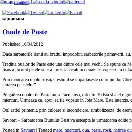
Contact
saptamana
Ouale de Paste
Published
10/04/2012
Daca sarbatorile iernii au bradul impodobit, sarbatorile primaverii, au,
Traditia oualor de Paste este una dintre cele mai vechi. Se spune ca Ma
Iisus a picurat pe ele si le-a inrosit. De atunci ouale se vopsesc in cul
Prin mancarea oualor rosii, crestinul se impartaseste cu trupul lui Chr
iertarea pacatelor”.
Pregatirea oualor de Paste nu se face, insa, oricum. Exista si aici regu
miercuri. Urmeaza ca, apoi, sa fie vopsite in Joia Mare. Este interzis,
Oul astfel primenit, prin culoare si incondeiere, simbolizeaza, de asem
Savoart – Sarbatoarea Bunului Gust va asteapta la urmatoarea editie pent
Posted in
Savoart
|
Tagged
mare
,
miercuri
,
oua
,
paste
,
rosii
,
rosirea ou