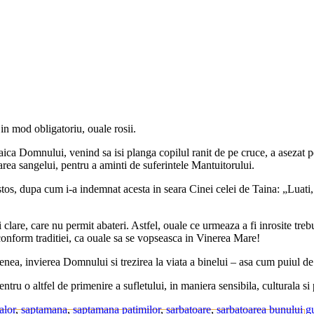
 in mod obligatoriu, ouale rosii.
ica Domnului, venind sa isi planga copilul ranit de pe cruce, a asezat pe
oarea sangelui, pentru a aminti de suferintele Mantuitorului.
istos, dupa cum i-a indemnat acesta in seara Cinei celei de Taina: „Luati,
li clare, care nu permit abateri. Astfel, ouale ce urmeaza a fi inrosite 
 conform traditiei, ca ouale sa se vopseasca in Vinerea Mare!
enea, invierea Domnului si trezirea la viata a binelui – asa cum puiul de 
ru o altfel de primenire a sufletului, in maniera sensibila, culturala si 
alor
,
saptamana
,
saptamana patimilor
,
sarbatoare
,
sarbatoarea bunului g