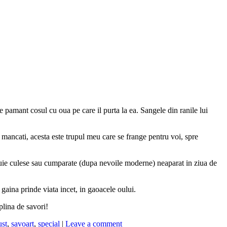
 pamant cosul cu oua pe care il purta la ea. Sangele din ranile lui
 mancati, acesta este trupul meu care se frange pentru voi, spre
trebuie culese sau cumparate (dupa nevoile moderne) neaparat in ziua de
gaina prinde viata incet, in gaoacele oului.
plina de savori!
ust
,
savoart
,
special
|
Leave a comment