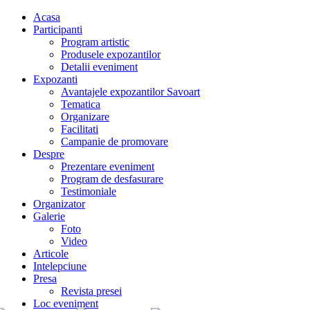
Acasa
Participanti
Program artistic
Produsele expozantilor
Detalii eveniment
Expozanti
Avantajele expozantilor Savoart
Tematica
Organizare
Facilitati
Campanie de promovare
Despre
Prezentare eveniment
Program de desfasurare
Testimoniale
Organizator
Galerie
Foto
Video
Articole
Intelepciune
Presa
Revista presei
Loc eveniment