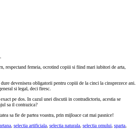
.
 respectand femeia, ocrotind copiii si fiind mari iubitori de arta,
e dure devenisera obligatorii pentru copiii de la cinci la cinsprezece ani.
neral si legal, deci firesc.
act pe dos. In cazul unei discutii in contradictoriu, acestia se
jul sa il contrazica?
tatea sa fie de partea voastra, prin mijloace cat mai pasnice!
artana
,
selectia artificiala
,
selectia naturala
,
selectia omului
,
sparta
,