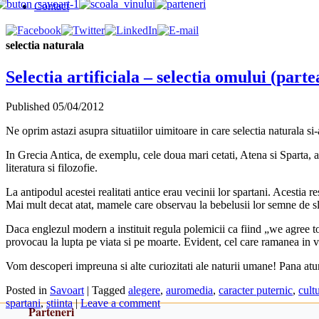
Contact
selectia naturala
Selectia artificiala – selectia omului (p
Published
05/04/2012
Ne oprim astazi asupra situatiilor uimitoare in care selectia naturala s
In Grecia Antica, de exemplu, cele doua mari cetati, Atena si Sparta, a
literatura si filozofie.
La antipodul acestei realitati antice erau vecinii lor spartani. Acestia r
Mai mult decat atat, mamele care observau la bebelusii lor semne de slab
Daca englezul modern a instituit regula polemicii ca fiind „we agree to
provocau la lupta pe viata si pe moarte. Evident, cel care ramanea in via
Vom descoperi impreuna si alte curiozitati ale naturii umane! Pana atu
Posted in
Savoart
|
Tagged
alegere
,
auromedia
,
caracter puternic
,
cult
spartani
,
stiinta
|
Leave a comment
Parteneri