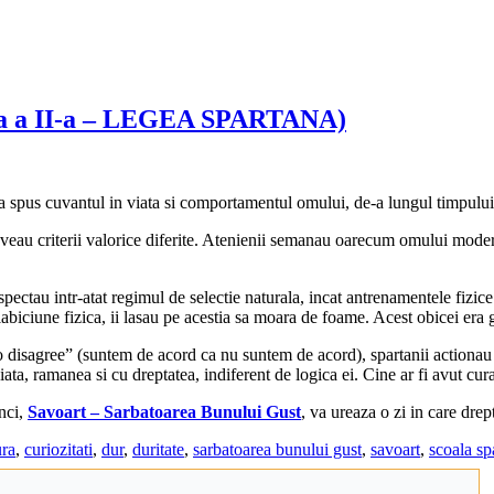
artea a II-a – LEGEA SPARTANA)
i-a spus cuvantul in viata si comportamentul omului, de-a lungul timpului
veau criterii valorice diferite. Atenienii semanau oarecum omului modern,
espectau intr-atat regimul de selectie naturala, incat antrenamentele fizic
iciune fizica, ii lasau pe acestia sa moara de foame. Acest obicei era ge
 disagree” (suntem de acord ca nu suntem de acord), spartanii actionau ex
ta, ramanea si cu dreptatea, indiferent de logica ei. Cine ar fi avut cura
nci,
Savoart – Sarbatoarea Bunului Gust
, va ureaza o zi in care drep
ura
,
curiozitati
,
dur
,
duritate
,
sarbatoarea bunului gust
,
savoart
,
scoala sp