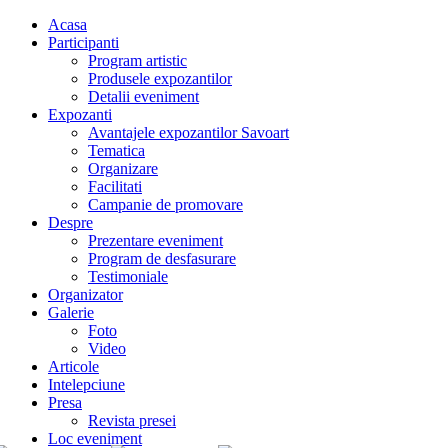
Acasa
Participanti
Program artistic
Produsele expozantilor
Detalii eveniment
Expozanti
Avantajele expozantilor Savoart
Tematica
Organizare
Facilitati
Campanie de promovare
Despre
Prezentare eveniment
Program de desfasurare
Testimoniale
Organizator
Galerie
Foto
Video
Articole
Intelepciune
Presa
Revista presei
Loc eveniment