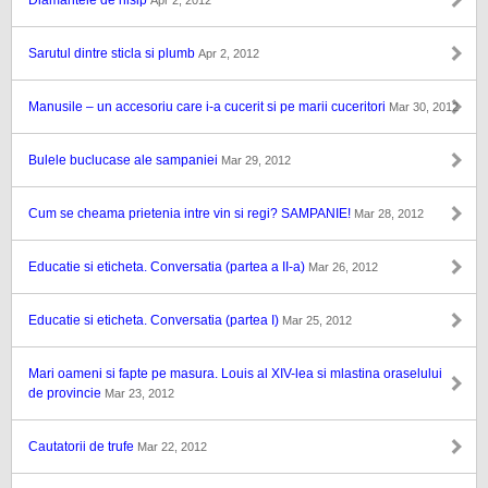
Diamantele de nisip
Apr 2, 2012
Sarutul dintre sticla si plumb
Apr 2, 2012
Manusile – un accesoriu care i-a cucerit si pe marii cuceritori
Mar 30, 2012
Bulele buclucase ale sampaniei
Mar 29, 2012
Cum se cheama prietenia intre vin si regi? SAMPANIE!
Mar 28, 2012
Educatie si eticheta. Conversatia (partea a II-a)
Mar 26, 2012
Educatie si eticheta. Conversatia (partea I)
Mar 25, 2012
Mari oameni si fapte pe masura. Louis al XIV-lea si mlastina oraselului
de provincie
Mar 23, 2012
Cautatorii de trufe
Mar 22, 2012