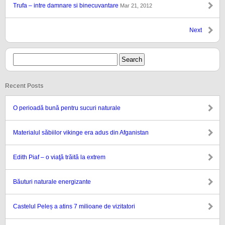
Trufa – intre damnare si binecuvantare
Mar 21, 2012
Next
Recent Posts
O perioadă bună pentru sucuri naturale
Materialul săbiilor vikinge era adus din Afganistan
Edith Piaf – o viaţă trăită la extrem
Băuturi naturale energizante
Castelul Peleș a atins 7 milioane de vizitatori