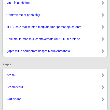
Vinul în bucătărie
Controverselor papalităţii
TOP 7 cele mai stupide morţi ale unor personaje celebre!
Cele mai frumoase şi controversate AMANTE din istorie
Şapte mituri spulberate despre Maria Antoaneta
Pages
Acasa
Scoala vinului
Participanti