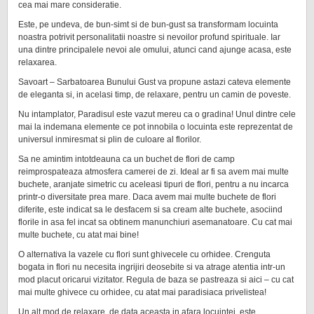
cea mai mare consideratie.
Este, pe undeva, de bun-simt si de bun-gust sa transformam locuinta
noastra potrivit personalitatii noastre si nevoilor profund spirituale. Iar
una dintre principalele nevoi ale omului, atunci cand ajunge acasa, este
relaxarea.
Savoart – Sarbatoarea Bunului Gust va propune astazi cateva elemente
de eleganta si, in acelasi timp, de relaxare, pentru un camin de poveste.
Nu intamplator, Paradisul este vazut mereu ca o gradina! Unul dintre cele
mai la indemana elemente ce pot innobila o locuinta este reprezentat de
universul inmiresmat si plin de culoare al florilor.
Sa ne amintim intotdeauna ca un buchet de flori de camp
reimprospateaza atmosfera camerei de zi. Ideal ar fi sa avem mai multe
buchete, aranjate simetric cu aceleasi tipuri de flori, pentru a nu incarca
printr-o diversitate prea mare. Daca avem mai multe buchete de flori
diferite, este indicat sa le desfacem si sa cream alte buchete, asociind
florile in asa fel incat sa obtinem manunchiuri asemanatoare. Cu cat mai
multe buchete, cu atat mai bine!
O alternativa la vazele cu flori sunt ghivecele cu orhidee. Crenguta
bogata in flori nu necesita ingrijiri deosebite si va atrage atentia intr-un
mod placut oricarui vizitator. Regula de baza se pastreaza si aici – cu cat
mai multe ghivece cu orhidee, cu atat mai paradisiaca privelistea!
Un alt mod de relaxare, de data aceasta in afara locuintei, este