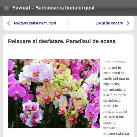
Savoart – Sarbatoarea bunului gust
Nectarul zeilor nemuritori
Locul de onoare
Relaxare si desfatare. Paradisul de acasa
Locuinta este
un areal in
care omul se
simte cel mai in
siguranta,
permitandu-si
luxuri pe care
societatea,
altfel, i le
refuza. Iata de
ce, acest loc
sacru al
individului
trebuie tratat cu