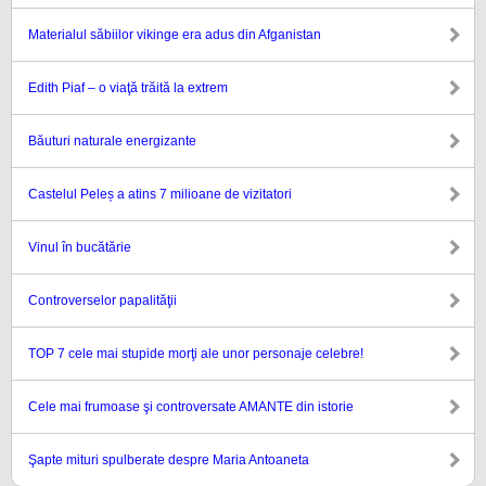
Materialul săbiilor vikinge era adus din Afganistan
Edith Piaf – o viaţă trăită la extrem
Băuturi naturale energizante
Castelul Peleș a atins 7 milioane de vizitatori
Vinul în bucătărie
Controverselor papalităţii
TOP 7 cele mai stupide morţi ale unor personaje celebre!
Cele mai frumoase şi controversate AMANTE din istorie
Şapte mituri spulberate despre Maria Antoaneta