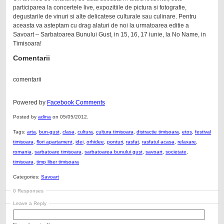
participarea la concertele live, expozitiile de pictura si fotografie,
degustarile de vinuri si alte delicatese culturale sau culinare. Pentru
aceasta va asteptam cu drag alaturi de noi la urmatoarea editie a
Savoart – Sarbatoarea Bunului Gust, in 15, 16, 17 iunie, la No Name, in
Timisoara!
Comentarii
comentarii
Powered by
Facebook Comments
Posted by
adina
on 05/05/2012.
Tags:
arta
,
bun-gust
,
clasa
,
cultura
,
cultura timisoara
,
distractie timisoara
,
etos
,
festival
timisoara
,
flori apartament
,
idei
,
orhidee
,
ponturi
,
rasfat
,
rasfatul acasa
,
relaxare
,
romania
,
sarbatoare timisoara
,
sarbatoarea bunului gust
,
savoart
,
societate
,
timisoara
,
timp liber timisoara
Categories:
Savoart
0 Responses
Leave a Reply