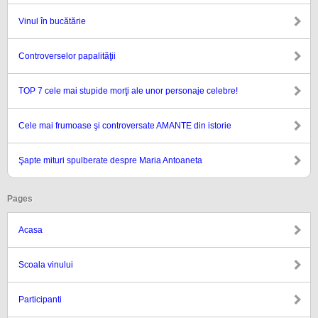
Vinul în bucătărie
Controverselor papalităţii
TOP 7 cele mai stupide morţi ale unor personaje celebre!
Cele mai frumoase şi controversate AMANTE din istorie
Şapte mituri spulberate despre Maria Antoaneta
Pages
Acasa
Scoala vinului
Participanti