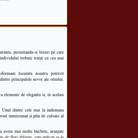
uranta, permitandu-si luxuri pe care
l individului trebuie tratat cu cea mai
formam locuinta noastra potrivit
 dintre principalele nevoi ale omului,
 elemente de eleganta si, in acelasi
! Unul dintre cele mai la indemana
ersul inmiresmat si plin de culoare al
sa avem mai multe buchete, aranjate
 de flori diferite, este indicat sa le