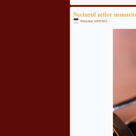
Nectarul zeilor nemurit
Published
14/09/2012