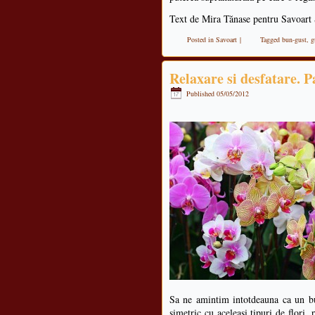
Text de Mira Tănase pentru Savoart
Posted in
Savoart
|
Tagged
bun-gust
,
g
Relaxare si desfatare. P
Published
05/05/2012
Sa ne amintim intotdeauna ca un bu
simetric cu aceleasi tipuri de flori,