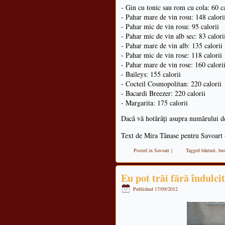
- Gin cu tonic sau rom cu cola: 60 ca
- Pahar mare de vin rosu: 148 calori
- Pahar mic de vin rosu: 95 calorii
- Pahar mic de vin alb sec: 83 calori
- Pahar mare de vin alb: 135 calorii
- Pahar mic de vin rose: 118 calorii
- Pahar mare de vin rose: 160 calori
- Baileys: 155 calorii
- Cocteil Cosmopolitan: 220 calorii
- Bacardi Breezer: 220 calorii
- Margarita: 175 calorii
Dacă vă hotărâţi asupra numărului de 
Text de Mira Tănase pentru Savoart
Posted in
Savoart
|
Tagged
băuturi
,
bu
Eu pot trăi fără îndulci
Published
17/09/2012