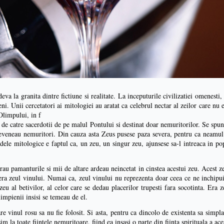
va la granita dintre fictiune si realitate. La inceputurile civilizatiei omenesti,
eni. Unii cercetatori ai mitologiei au aratat ca celebrul nectar al zeilor care nu 
 Olimpului, in f
l de catre sacerdotii de pe malul Pontului si destinat doar nemuritorilor. Se spu
 deveneau nemuritori. Din cauza asta Zeus pusese paza severa, pentru ca neamul
ndele mitologice e faptul ca, un zeu, un singur zeu, ajunsese sa-l intreaca in pop
rau pamanturile si mii de altare ardeau neincetat in cinstea acestui zeu. Acest z
ra zeul vinului. Numai ca, zeul vinului nu reprezenta doar ceea ce ne inchipui
eu al betivilor, al celor care se dedau placerilor trupesti fara socotinta. Era zeu
limpienii insisi se temeau de el.
re vinul rosu sa nu fie folosit. Si asta, pentru ca dincolo de existenta sa simpla
m la toate fiintele nemuritoare, fiind ea insasi o parte din fiinta spirituala a ace