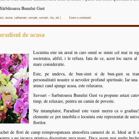
 Sărbătoarea Bunului Gust
ust
,
nectar
,
sarbatoare
,
savoare
,
savoart
,
vin
,
zei
|
Leave a comment
aradisul de acasa
Locuinta este un areal in care omul se simte cel mai in sig
societatea, altfel, i le refuza. Iata de ce, acest loc sacru a
mare consideratie.
Este, pe undeva, de bun-simt si de bun-gust sa trans
personalitatii noastre si nevoilor profund spirituale. Iar una
atunci cand ajunge acasa, este relaxarea.
Savoart – Sarbatoarea Bunului Gust va propune astazi cateva
timp, de relaxare, pentru un camin de poveste.
Nu intamplator, Paradisul este vazut mereu ca o gradina
elemente ce pot innobila o locuinta este reprezentat de univ
florilor.
chet de flori de camp reimprospateaza atmosfera camerei de zi. Ideal ar fi 
 pentru a nu incarca printr-o diversitate prea mare. Daca avem mai multe buchete