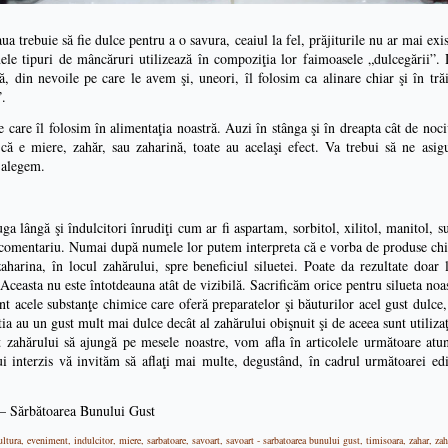
aua trebuie să fie dulce pentru a o savura, ceaiul la fel, prăjiturile nu ar mai exi
le tipuri de mâncăruri utilizează în compoziţia lor faimoasele „dulcegării”. D
ră, din nevoile pe care le avem şi, uneori, îl folosim ca alinare chiar şi în tr
”.
e care îl folosim în alimentaţia noastră. Auzi în stânga şi în dreapta cât de nociv
, că e miere, zahăr, sau zaharină, toate au acelaşi efect. Va trebui să ne asi
e alegem.
lângă şi îndulcitori înrudiţi cum ar fi aspartam, sorbitol, xilitol, manitol, suc
 comentariu. Numai după numele lor putem interpreta că e vorba de produse chi
aharina, în locul zahărului, spre beneficiul siluetei. Poate da rezultate doar
 Aceasta nu este întotdeauna atât de vizibilă. Sacrificăm orice pentru silueta noa
sunt acele substanţe chimice care oferă preparatelor şi băuturilor acel gust dulce,
ia au un gust mult mai dulce decât al zahărului obişnuit şi de aceea sunt utilizaţ
t zahărului să ajungă pe mesele noastre, vom afla în articolele următoare at
ui interzis vă invităm să aflaţi mai multe, degustând, în cadrul următoarei ed
 – Sărbătoarea Bunului Gust
ultura
,
eveniment
,
indulcitor
,
miere
,
sarbatoare
,
savoart
,
savoart - sarbatoarea bunului gust
,
timisoara
,
zahar
,
zah