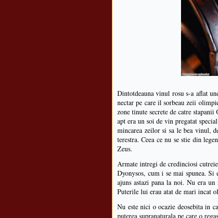
Dintotdeauna vinul rosu s-a aflat unde
nectar pe care il sorbeau zeii olimpi
zone tinute secrete de catre stapanii
apt era un soi de vin pregatat specia
mincarea zeilor si sa le bea vinul,
terestra. Ceea ce nu se stie din lege
Zeus.
Armate intregi de credinciosi cutreie
Dyonysos, cum i se mai spunea. Si e
ajuns astazi pana la noi. Nu era un z
Puterile lui erau atat de mari incat o
Nu este nici o ocazie deosebita in ca
puterea supranaturala pe care o regasi