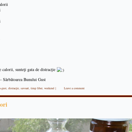
lorii
i
i
i
calorii, sunteţi gata de distracţie
 – Sărbătoarea Bunului Gust
n-gust
,
distracţie
,
savoart
,
timp liber
,
weekend
|
Leave a comment
tori