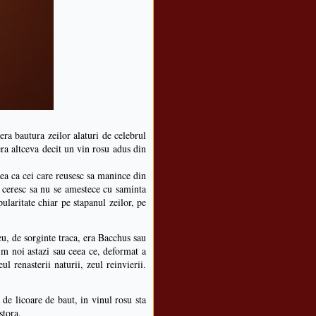
 era bautura zeilor alaturi de celebrul
era altceva decit un vin rosu adus din
nea ca cei care reusesc sa manince din
 ceresc sa nu se amestece cu saminta
ularitate chiar pe stapanul zeilor, pe
eu, de sorginte traca, era Bacchus sau
m noi astazi sau ceea ce, deformat a
l renasterii naturii, zeul reinvierii.
 de licoare de baut, in vinul rosu sta
stora.