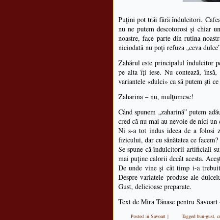
Puţini pot trăi fără îndulcitori. Cafe
nu ne putem descotorosi şi chiar une
noastre, face parte din rutina noast
niciodată nu poţi refuza „ceva dulce
Zahărul este principalul îndulcitor p
pe alta îţi iese. Nu contează, însă
variantele «dulci» ca să putem şti c
Zaharina – nu, mulţumesc!
Când spunem „zaharină” putem adăuga 
cred că nu mai au nevoie de nici un
Ni s-a tot indus ideea de a folosi z
fizicului, dar cu sănătatea ce facem?
Se spune că îndulcitorii artificiali 
mai puţine calorii decât acesta. Aceşt
De unde vine şi cât timp i-a trebui
Despre variatele produse ale dulcel
Gust, delicioase preparate.
Text de Mira Tănase pentru Savoart
Posted in
Savoart
|
Tagged
bun-gust
,
c