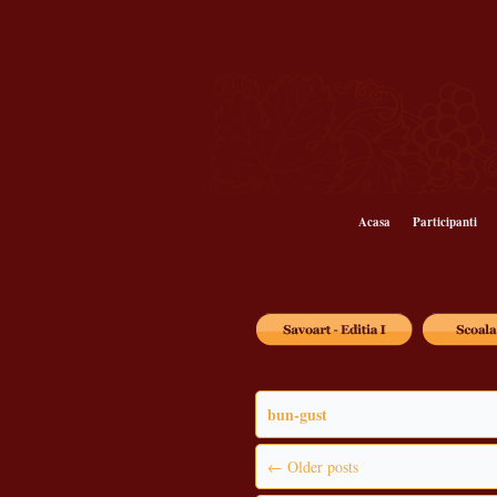
Acasa
Participanti
bun-gust
←
Older posts