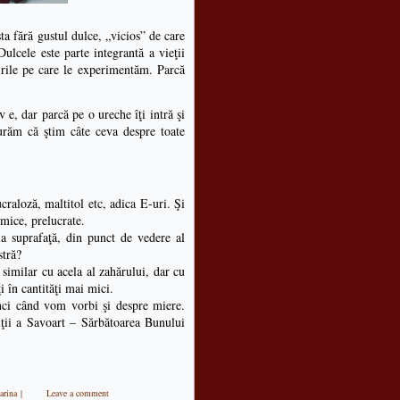
sta fără gustul dulce, „vicios” de care
ulcele este parte integrantă a vieţii
ăirile pe care le experimentăm. Parcă
 e, dar parcă pe o ureche îţi intră şi
gurăm că ştim câte ceva despre toate
raloză, maltitol etc, adica E-uri. Şi
mice, prelucrate.
 la suprafaţă, din punct de vedere al
stră?
 similar cu acela al zahărului, dar cu
i în cantităţi mai mici.
unci când vom vorbi şi despre miere.
iţii a Savoart – Sărbătoarea Bunului
arina
|
Leave a comment