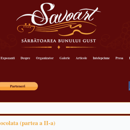
Expozanti
Despre
Organizator
Galerie
Articole
Intelepciune
Presa
iocolata (partea a II-a)