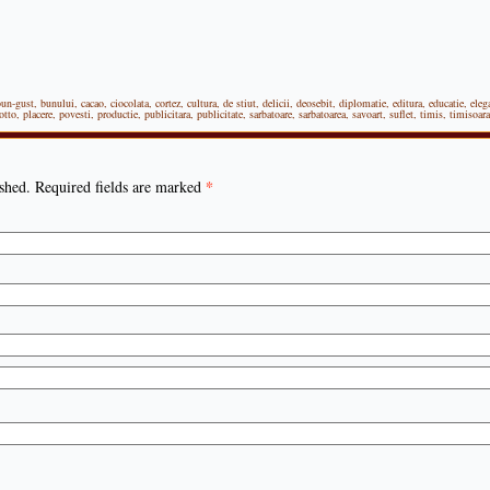
bun-gust
,
bunului
,
cacao
,
ciocolata
,
cortez
,
cultura
,
de stiut
,
delicii
,
deosebit
,
diplomatie
,
editura
,
educatie
,
eleg
otto
,
placere
,
povesti
,
productie
,
publicitara
,
publicitate
,
sarbatoare
,
sarbatoarea
,
savoart
,
suflet
,
timis
,
timisoara
*
ished. Required fields are marked