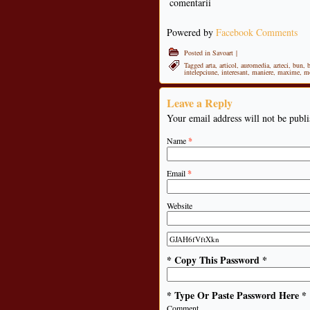
comentarii
Powered by
Facebook Comments
Posted in
Savoart
|
Tagged
arta
,
articol
,
auromedia
,
azteci
,
bun
,
intelepciune
,
interesant
,
maniere
,
maxime
,
m
Leave a Reply
Your email address will not be publ
Name
*
Email
*
Website
* Copy This Password *
* Type Or Paste Password Here *
Comment