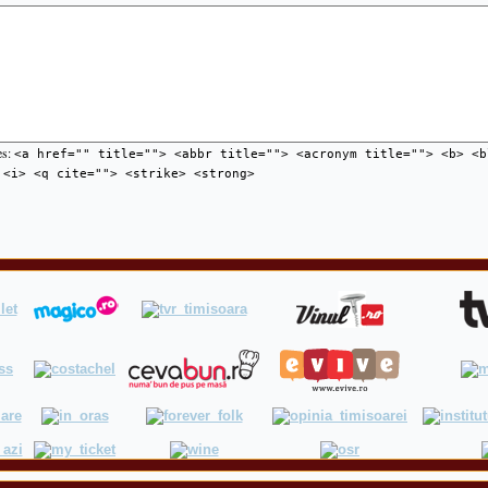
es:
<a href="" title=""> <abbr title=""> <acronym title=""> <b> <b
 <i> <q cite=""> <strike> <strong>