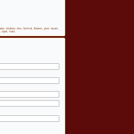
ante
,
eticheta
,
etos
,
festival
,
frumos
,
gust
,
incasi
,
,
tipar
,
viata