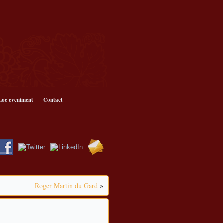
Loc eveniment
Contact
Roger Martin du Gard
»