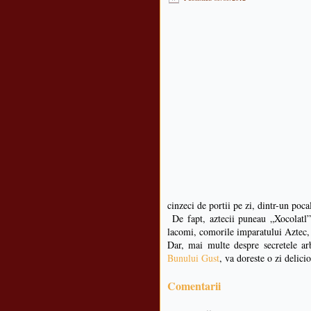
cinzeci de portii pe zi, dintr-un poca
De fapt, aztecii puneau „Xocolatl” 
lacomi, comorile imparatului Aztec, 
Dar, mai multe despre secretele ar
Bunului Gust
, va doreste o zi delici
Comentarii