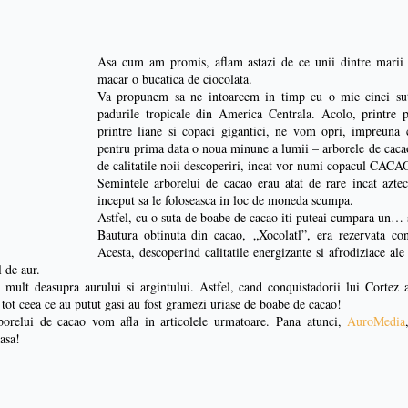
Asa cum am promis, aflam astazi de ce unii dintre marii o
macar o bucatica de ciocolata.
Va propunem sa ne intoarcem in timp cu o mie cinci sut
padurile tropicale din America Centrala. Acolo, printre 
printre liane si copaci gigantici, ne vom opri, impreuna
pentru prima data o noua minune a lumii – arborele de cacao. 
de calitatile noii descoperiri, incat vor numi copacul CACAO
Semintele arborelui de cacao erau atat de rare incat aztec
inceput sa le foloseasca in loc de moneda scumpa.
Astfel, cu o suta de boabe de cacao iti puteai cumpara un… 
Bautura obtinuta din cacao, „Xocolatl”, era rezervata co
Acesta, descoperind calitatile energizante si afrodiziace ale
l de aur.
mult deasupra aurului si argintului. Astfel, cand conquistadorii lui Cortez 
tot ceea ce au putut gasi au fost gramezi uriase de boabe de cacao!
borelui de cacao vom afla in articolele urmatoare. Pana atunci,
AuroMedia
oasa!