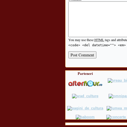
You may use these
HTML
tags and attribut
<code> <del datetime=""> <em>
Parteneri