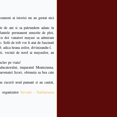
ameni ai istoriei nu au gustat nici
e de ani si sa patrundem adanc in
plantele permanent umezite de ploi,
 cu doi vanatori mayasi sa admiram
Sefii de trib vor fi atat de fascinati
, adica hrana zeilor, divinizandu-l.
ii, vecinii de nord ai mayasilor, au
sclav pe viata!
nducatorului, imparatul Montezuma.
 aromatei licori, obisnuia sa bea cate
au cucerit noul pamant si au cautat,
, organizator
Savoart – Sarbatoarea