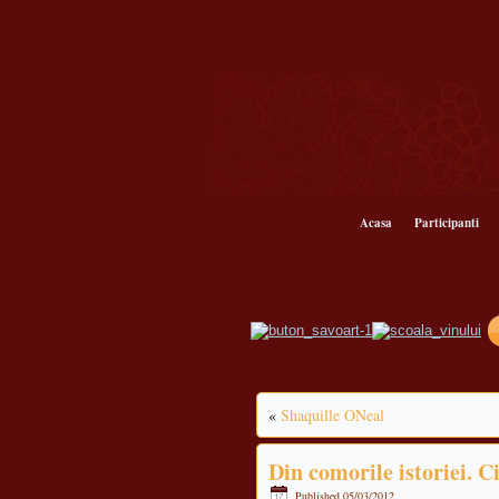
Acasa
Participanti
«
Shaquille ONeal
Din comorile istoriei. C
Published
05/03/2012