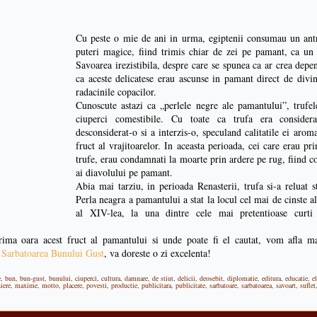
Cu peste o mie de ani in urma, egiptenii consumau un antr
puteri magice, fiind trimis chiar de zei pe pamant, ca un
Savoarea irezistibila, despre care se spunea ca ar crea dep
ca aceste delicatese erau ascunse in pamant direct de divin
radacinile copacilor.
Cunoscute astazi ca „perlele negre ale pamantului”, trufe
ciuperci comestibile. Cu toate ca trufa era consider
desconsiderat-o si a interzis-o, speculand calitatile ei aro
fruct al vrajitoarelor. In aceasta perioada, cei care erau p
trufe, erau condamnati la moarte prin ardere pe rug, fiind con
ai diavolului pe pamant.
Abia mai tarziu, in perioada Renasterii, trufa si-a reluat 
Perla neagra a pamantului a stat la locul cel mai de cinste a
al XIV-lea, la una dintre cele mai pretentioase curti 
rima oara acest fruct al pamantului si unde poate fi el cautat, vom afla ma
 Sarbatoarea Bunului Gust
, va doreste o zi excelenta!
e
,
bun
,
bun-gust
,
bunului
,
ciuperci
,
cultura
,
damnare
,
de stiut
,
delicii
,
deosebit
,
diplomatie
,
editura
,
educatie
,
e
iere
,
maxime
,
motto
,
placere
,
povesti
,
productie
,
publicitara
,
publicitate
,
sarbatoare
,
sarbatoarea
,
savoart
,
suflet