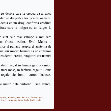
eu despre care se credea ca ar avea
 dar al dragostei lor pentru oameni.
endenta ca un drog, confirma credinta
itate care le infigea cu un fulger la
le sunt cele mai scumpe si mai rare
ata fructul zeilor, Evul Mediu a
matice si punand asupra ei anatema de
rinsi sau macar banuiti ca ar consuma
siderati eretici, vrajitori sau trimisi
statutul regal in lumea gastronomiei.
l unei mese, in farfuria regelui Louis
regale ale lumii: curtea franceza
i multe data viitoare. Pana atunci,
legante
,
eticheta
,
etos
,
festival
,
frumos
,
gust
,
,
timis
,
timisoara
,
tipar
,
trufa
,
trufe
,
viata