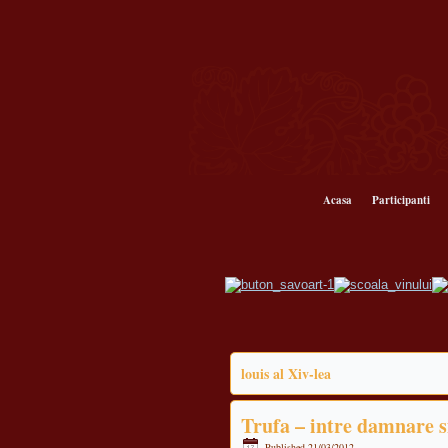
Acasa
Participanti
louis al Xiv-lea
Trufa – intre damnare s
Published
21/03/2012