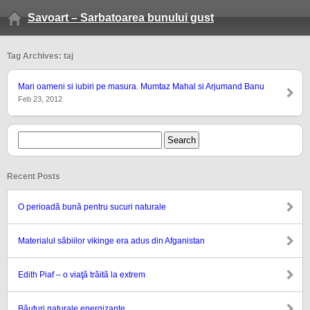
Savoart – Sarbatoarea bunului gust
Tag Archives: taj
Mari oameni si iubiri pe masura. Mumtaz Mahal si Arjumand Banu
Feb 23, 2012
Recent Posts
O perioadă bună pentru sucuri naturale
Materialul săbiilor vikinge era adus din Afganistan
Edith Piaf – o viaţă trăită la extrem
Băuturi naturale energizante