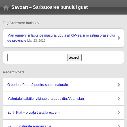
Savoart – Sarbatoarea bunului gust
Tag Archives: louis xiv
Mari oameni si fapte pe masura. Louis al XIV-lea si mlastina oraselului
de provincie
Mar 23, 2012
Recent Posts
O perioadă bună pentru sucuri naturale
Materialul săbiilor vikinge era adus din Afganistan
Edith Piaf – o viaţă trăită la extrem
Băuturi naturale energizante