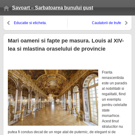
Savoart – Sarbatoarea bunului gust
Educatie si eticheta.
Cautatorii de trufe
Conversatia (partea I)
Mari oameni si fapte pe masura. Louis al XIV-
lea si mlastina oraselului de provincie
Franta
renascentista
este un paradis
al nobilitatii si
regalitatii, fiind
un exemplu
pentru celelalte
state
monarhice.
Acest tinut
stralucitor nu
putea fi condus decat de un rege atat de puternic, de elegant si de