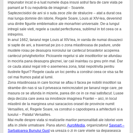
impunator incat si-a luat numele dupa insusi astrul fara de care viata pe
pamant ar fi cu neputinta de imaginat – Soarele.
Saptezecisidoi de ani si o suta zece zile de stralucire – atat a durat cea
mai lunga domnie din istorie, Regele Soare, Louis al XIV-lea, devenind
una dintre figurile emblematice ale monarhiei universale. De-a lungul
intregii sale vieti, regele a cautat perfectiunea, sublimul in tot ceea ce a
intreprins.
In anul 1662, tanarul rege Louis al XIV-lea, in varsta de numai douazeci
si sapte de ani, a traversat pe jos o zona mlastinoasa de padure, unde
mustele roiau pe deasupra noroiului iar cantecul broastelor acoperea
cantecul privighetorilor. Picioarele regelui si ale insotitorilor se afundau
in mocirla pana deasupra gleznei, iar caii inaintau cu greu prin mal. Dar
ce cauta alaiul regal intr-o asemenea zona, total nepotrivita pentru
ilustrele figuri? Regele cauta un loc pentru a construi ceea ce visa sa fie
cel mai frumos palat al lumii.
Zona mlastinoasa in care tocmai se aflau ii facea pe nobilii insotitori sa
strambe din nas si sa il priveasca neincrezatori pe tanarul rege care, pe
masura ce se afunda in mizerie, parea din ce in ce mai satisfacut. Luase
deja decizia care avea sa innobieze imaginea Frantei – aici, in locul
mlastinii de la marginea unui saracacios orasel de provincie numit
Versailles, el, Regele Soare, va construi o capodopera a arhitecturii si a
luxului – Palatul Versailles.
Mai multe despre viata si realizarile marilor personalitati ale istoriei vom
afla in zilele urmatoare. Pana atunci,
AuroMedia
, organizatorul
Savoart –
Sarbatoarea Bunului Gust
va ureaza o zi in care visele sa depaseasca