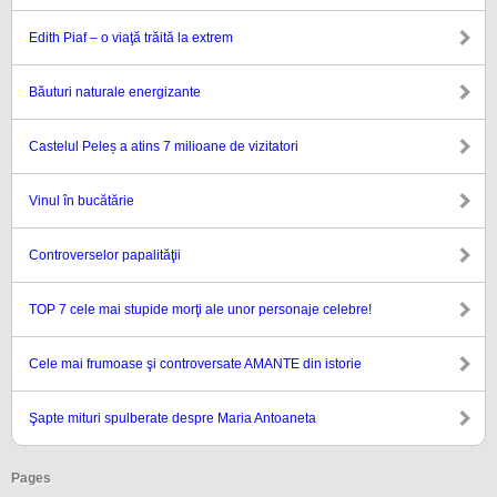
Edith Piaf – o viaţă trăită la extrem
Băuturi naturale energizante
Castelul Peleș a atins 7 milioane de vizitatori
Vinul în bucătărie
Controverselor papalităţii
TOP 7 cele mai stupide morţi ale unor personaje celebre!
Cele mai frumoase şi controversate AMANTE din istorie
Şapte mituri spulberate despre Maria Antoaneta
Pages