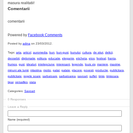
masura realitatii!
Comentarii
comentarii
Powered by
Facebook Comments
Posted by
adina
on 23/03/2012.
Tags:
arta
,
articol
,
auromedia
,
bun
,
bun-gust
,
bunului
,
cultura
,
de stiut
,
delicii
,
deosebit
,
diplomatie
,
editura
,
educatie
,
elegante
,
eticheta
,
etos
,
festival
,
franta
,
frumos
,
gust
,
idealuri
,
intelepciune
,
interesant
,
legende
,
louis xiv
,
maniere
,
maxime
,
minuni ale lumii
,
mlastina
,
motto
,
palat
,
palate
,
placere
,
povesti
,
productie
,
publicitara
,
publicitate
,
regele soare
,
sarbatoare
,
sarbatoarea
,
savoart
,
suflet
,
timis
,
timisoara
,
tipar
,
versailles
,
viata
Categories:
Savoart
0 Responses
Leave a Reply
Name (required)