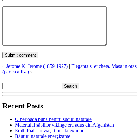
«
Jerome K. Jerome (1859-1927)
|
Eleganta si eticheta. Masa in oras
(partea a II-a)
»
Recent Posts
O perioadă bună pentru sucuri naturale
Materialul săbiilor vikinge era adus din Afganistan
Edith Piaf – o viaţă trăită la extrem
Băuturi naturale energizante