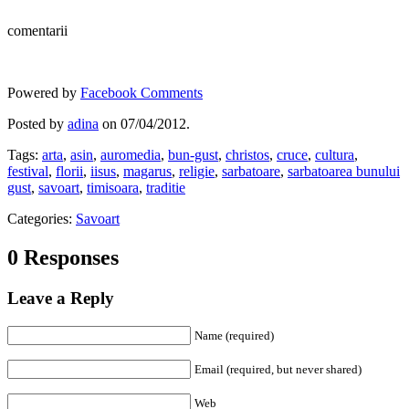
comentarii
Powered by
Facebook Comments
Posted by
adina
on 07/04/2012.
Tags:
arta
,
asin
,
auromedia
,
bun-gust
,
christos
,
cruce
,
cultura
,
festival
,
florii
,
iisus
,
magarus
,
religie
,
sarbatoare
,
sarbatoarea bunului
gust
,
savoart
,
timisoara
,
traditie
Categories:
Savoart
0 Responses
Leave a Reply
Name (required)
Email (required, but never shared)
Web