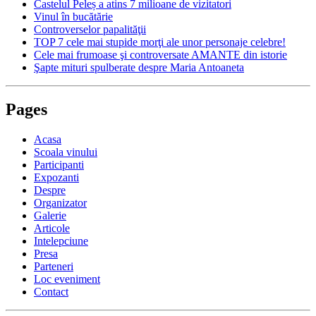
Castelul Peleș a atins 7 milioane de vizitatori
Vinul în bucătărie
Controverselor papalităţii
TOP 7 cele mai stupide morţi ale unor personaje celebre!
Cele mai frumoase şi controversate AMANTE din istorie
Şapte mituri spulberate despre Maria Antoaneta
Pages
Acasa
Scoala vinului
Participanti
Expozanti
Despre
Organizator
Galerie
Articole
Intelepciune
Presa
Parteneri
Loc eveniment
Contact