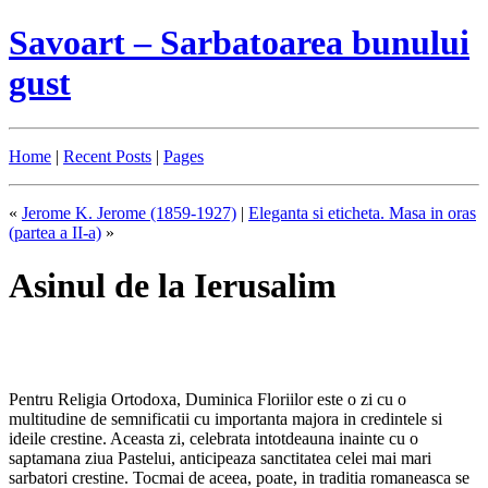
Savoart – Sarbatoarea bunului
gust
Home
|
Recent Posts
|
Pages
«
Jerome K. Jerome (1859-1927)
|
Eleganta si eticheta. Masa in oras
(partea a II-a)
»
Asinul de la Ierusalim
Pentru Religia Ortodoxa, Duminica Floriilor este o zi cu o
multitudine de semnificatii cu importanta majora in credintele si
ideile crestine. Aceasta zi, celebrata intotdeauna inainte cu o
saptamana ziua Pastelui, anticipeaza sanctitatea celei mai mari
sarbatori crestine. Tocmai de aceea, poate, in traditia romaneasca se