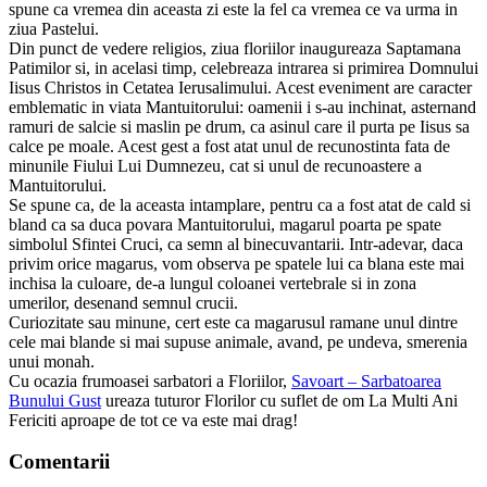
spune ca vremea din aceasta zi este la fel ca vremea ce va urma in
ziua Pastelui.
Din punct de vedere religios, ziua floriilor inaugureaza Saptamana
Patimilor si, in acelasi timp, celebreaza intrarea si primirea Domnului
Iisus Christos in Cetatea Ierusalimului. Acest eveniment are caracter
emblematic in viata Mantuitorului: oamenii i s-au inchinat, asternand
ramuri de salcie si maslin pe drum, ca asinul care il purta pe Iisus sa
calce pe moale. Acest gest a fost atat unul de recunostinta fata de
minunile Fiului Lui Dumnezeu, cat si unul de recunoastere a
Mantuitorului.
Se spune ca, de la aceasta intamplare, pentru ca a fost atat de cald si
bland ca sa duca povara Mantuitorului, magarul poarta pe spate
simbolul Sfintei Cruci, ca semn al binecuvantarii. Intr-adevar, daca
privim orice magarus, vom observa pe spatele lui ca blana este mai
inchisa la culoare, de-a lungul coloanei vertebrale si in zona
umerilor, desenand semnul crucii.
Curiozitate sau minune, cert este ca magarusul ramane unul dintre
cele mai blande si mai supuse animale, avand, pe undeva, smerenia
unui monah.
Cu ocazia frumoasei sarbatori a Floriilor,
Savoart – Sarbatoarea
Bunului Gust
ureaza tuturor Florilor cu suflet de om La Multi Ani
Fericiti aproape de tot ce va este mai drag!
Comentarii