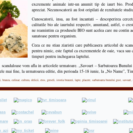
excremente animale intr-un anumit tip de iaurt bio. Prod
apreciat. Necunoscatorii au fost oripilati de rezultatele studiu
Cunoscatorii, insa, au fost incantati – descoperirea cerce
calitatile bio ale iaurtului respectiv, anuntand, astfel, o cres
ne reamintim ca produsele BIO sunt acelea care nu contin adit
sanatoase pentru organism.
Ceea ce nu stiau ziaristii care publicasera articolul de sc
pentru nimic, este faptul ca excrementele de oaie, vaca sau 
timpuri pentru inchegarea laptelui.
i scandaloase vom afla in articolele urmatoare. „Savoart – Sarbatoarea Bunului 
 cele mai fine, la urmatoarea editie, din perioada 15-18 iunie, la „No Name”, Ti
i
,
branza
,
culinar
,
cultura
,
delicii
,
etos
,
greseli
,
istoria branzei
,
lapte
,
placere
,
sarbatoarea bunului gust
,
savoart
,