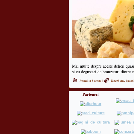
Mai multe despre aceste delicii quas
si cu degustari de branzeturi dintre
Posted in
Savoart
|
Tagged
arta
,
bacteri
Parteneri