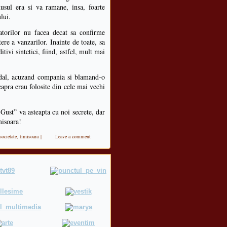
usul era si va ramane, insa, foarte
lui.
tatorilor nu facea decat sa confirme
tere a vanzarilor. Inainte de toate, sa
ivi sintetici, fiind, astfel, mult mai
andal, acuzand compania si blamand-o
capra erau folosite din cele mai vechi
Gust” va asteapta cu noi secrete, dar
misoara!
societate
,
timisoara
|
Leave a comment