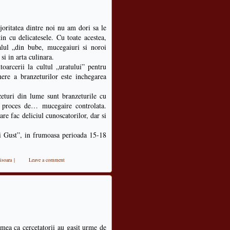
oritatea dintre noi nu am dori sa le
n cu delicatesele. Cu toate acestea,
ralul „din bube, mucegaiuri si noroi
si in arta culinara.
oarcerii la cultul „uratului” pentru
ere a branzeturilor este inchegarea
zeturi din lume sunt branzeturile cu
 proces de… mucegaire controlata.
re fac deliciul cunoscatorilor, dar si
ui Gust”, in frumoasa perioada 15-18
isoara
|
Leave a comment
mea ca cercetatorii au gasit urme de