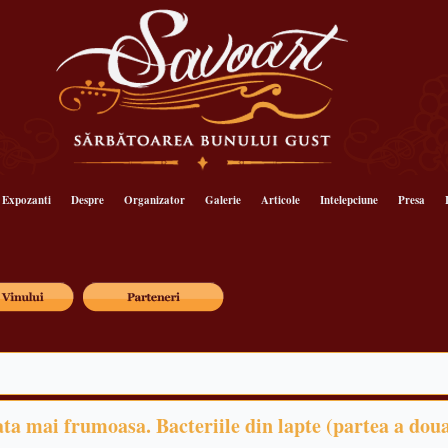
Expozanti
Despre
Organizator
Galerie
Articole
Intelepciune
Presa
ata mai frumoasa. Bacteriile din lapte (partea a dou