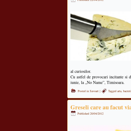
al curiosilor.
Cu astfel de provocari incitante si
iunie, la „No Name”, Timisoara.
Posted in
Savoart
|
Tagged
arta
,
bacteri
Greseli care au facut vi
Published
20/04/2012