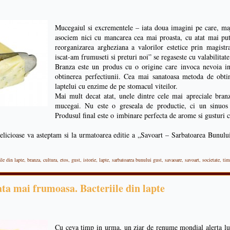
Mucegaiul si excrementele – iata doua imagini pe care, maj
asociem nici cu mancarea cea mai proasta, cu atat mai puti
reorganizarea argheziana a valorilor estetice prin magist
iscat-am frumuseti si preturi noi” se regaseste cu valabilitate 
Branza este un produs cu o origine care invoca nevoia int
obtinerea perfectiunii. Cea mai sanatoasa metoda de obtin
laptelui cu enzime de pe stomacul viteilor.
Mai mult decat atat, unele dintre cele mai apreciale bran
mucegai. Nu este o greseala de productie, ci un sinuos
Produsul final este o imbinare perfecta de arome si gusturi ca
 delicioase va asteptam si la urmatoarea editie a „Savoart – Sarbatoarea Bunul
ile din lapte
,
branza
,
cultura
,
etos
,
gust
,
istorie
,
lapte
,
sarbatoarea bunului gust
,
savaoare
,
savoart
,
societate
,
tim
ata mai frumoasa. Bacteriile din lapte
Cu ceva timp in urma, un ziar de renume mondial alerta lu