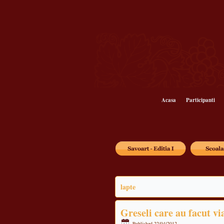
Acasa
Participanti
lapte
Greseli care au facut vi
Published
22/04/2012