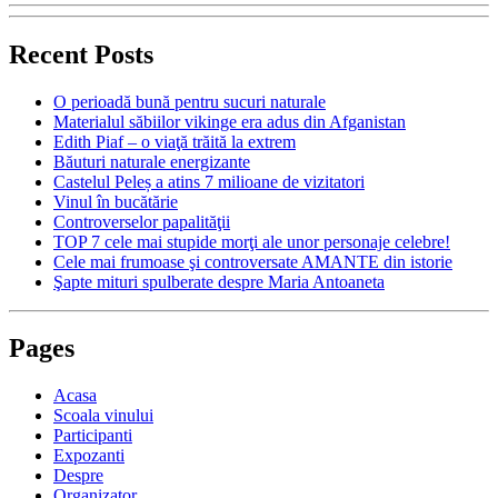
Recent Posts
O perioadă bună pentru sucuri naturale
Materialul săbiilor vikinge era adus din Afganistan
Edith Piaf – o viaţă trăită la extrem
Băuturi naturale energizante
Castelul Peleș a atins 7 milioane de vizitatori
Vinul în bucătărie
Controverselor papalităţii
TOP 7 cele mai stupide morţi ale unor personaje celebre!
Cele mai frumoase şi controversate AMANTE din istorie
Şapte mituri spulberate despre Maria Antoaneta
Pages
Acasa
Scoala vinului
Participanti
Expozanti
Despre
Organizator