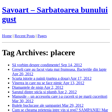
Savoart – Sarbatoarea bunului
gust
Home
|
Recent Posts
|
Pages
Tag Archives: placere
Să vorbim despre condimente!
Sep 14, 2012
Greseli care au facut viata mai frumoasa. Bacteriile din lapte
Apr 20, 2012
Scurta istorie a painii (partea a doua)
Apr 17, 2012
Vinerea in care nu se face nimic
Apr 13, 2012
Diamantele de nisip
Apr 2, 2012
Sarutul dintre sticla si plumb
Apr 2, 2012
Manusile – un accesoriu care i-a cucerit si pe marii cuceritori
Mar 30, 2012
Bulele buclucase ale sampaniei
Mar 29, 2012
Cum se cheama prietenia intre vin si regi? SAMPANIE!
Mar