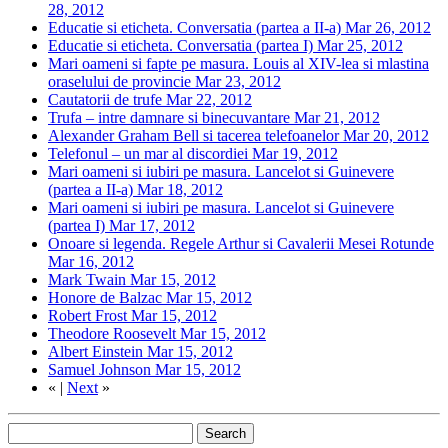
28, 2012
Educatie si eticheta. Conversatia (partea a II-a)
Mar 26, 2012
Educatie si eticheta. Conversatia (partea I)
Mar 25, 2012
Mari oameni si fapte pe masura. Louis al XIV-lea si mlastina
oraselului de provincie
Mar 23, 2012
Cautatorii de trufe
Mar 22, 2012
Trufa – intre damnare si binecuvantare
Mar 21, 2012
Alexander Graham Bell si tacerea telefoanelor
Mar 20, 2012
Telefonul – un mar al discordiei
Mar 19, 2012
Mari oameni si iubiri pe masura. Lancelot si Guinevere
(partea a II-a)
Mar 18, 2012
Mari oameni si iubiri pe masura. Lancelot si Guinevere
(partea I)
Mar 17, 2012
Onoare si legenda. Regele Arthur si Cavalerii Mesei Rotunde
Mar 16, 2012
Mark Twain
Mar 15, 2012
Honore de Balzac
Mar 15, 2012
Robert Frost
Mar 15, 2012
Theodore Roosevelt
Mar 15, 2012
Albert Einstein
Mar 15, 2012
Samuel Johnson
Mar 15, 2012
«
|
Next
»