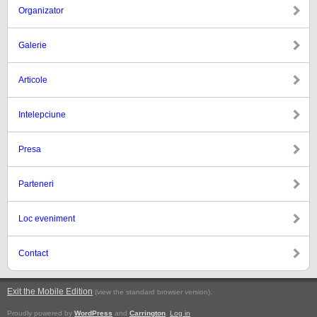
Organizator
Galerie
Articole
Intelepciune
Presa
Parteneri
Loc eveniment
Contact
Exit the Mobile Edition
.
(view the standard browser version)
Proudly powered by
WordPress
and
Carrington
.
Log in