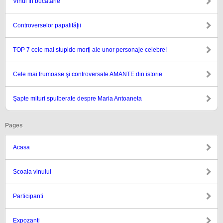
Vinul în bucătărie
Controverselor papalităţii
TOP 7 cele mai stupide morţi ale unor personaje celebre!
Cele mai frumoase şi controversate AMANTE din istorie
Şapte mituri spulberate despre Maria Antoaneta
Pages
Acasa
Scoala vinului
Participanti
Expozanti