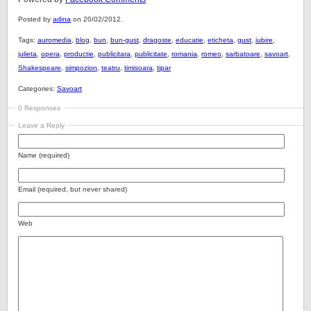
Posted by
adina
on 20/02/2012.
Tags:
auromedia
,
blog
,
bun
,
bun-gust
,
dragoste
,
educatie
,
eticheta
,
gust
,
iubire
,
julieta
,
opera
,
productie
,
publicitara
,
publicitate
,
romania
,
romeo
,
sarbatoare
,
savoart
,
Shakespeare
,
simpozion
,
teatru
,
timisoara
,
tipar
Categories:
Savoart
0 Responses
Leave a Reply
Name (required)
Email (required, but never shared)
Web