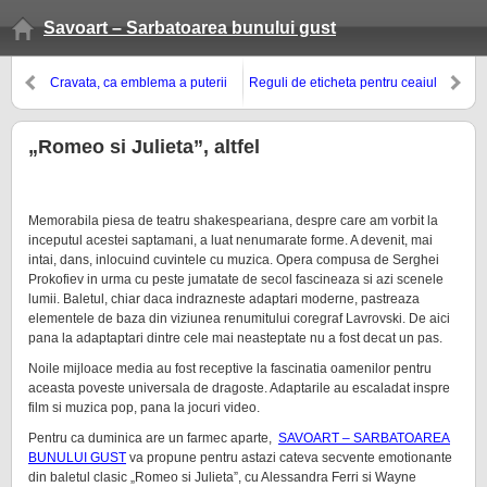
Savoart – Sarbatoarea bunului gust
Cravata, ca emblema a puterii
Reguli de eticheta pentru ceaiul
masculine
de la ora cinci
„Romeo si Julieta”, altfel
Memorabila piesa de teatru shakespeariana, despre care am vorbit la
inceputul acestei saptamani, a luat nenumarate forme. A devenit, mai
intai, dans, inlocuind cuvintele cu muzica. Opera compusa de Serghei
Prokofiev in urma cu peste jumatate de secol fascineaza si azi scenele
lumii. Baletul, chiar daca indrazneste adaptari moderne, pastreaza
elementele de baza din viziunea renumitului coregraf Lavrovski. De aici
pana la adaptaptari dintre cele mai neasteptate nu a fost decat un pas.
Noile mijloace media au fost receptive la fascinatia oamenilor pentru
aceasta poveste universala de dragoste. Adaptarile au escaladat inspre
film si muzica pop, pana la jocuri video.
Pentru ca duminica are un farmec aparte,
SAVOART – SARBATOAREA
BUNULUI GUST
va propune pentru astazi cateva secvente emotionante
din baletul clasic „Romeo si Julieta”, cu Alessandra Ferri si Wayne