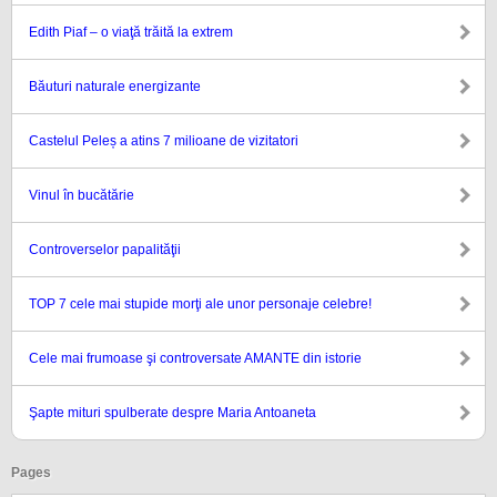
Edith Piaf – o viaţă trăită la extrem
Băuturi naturale energizante
Castelul Peleș a atins 7 milioane de vizitatori
Vinul în bucătărie
Controverselor papalităţii
TOP 7 cele mai stupide morţi ale unor personaje celebre!
Cele mai frumoase şi controversate AMANTE din istorie
Şapte mituri spulberate despre Maria Antoaneta
Pages