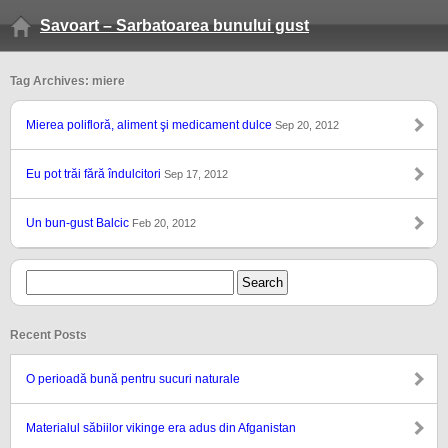
Savoart – Sarbatoarea bunului gust
Tag Archives: miere
Mierea polifloră, aliment şi medicament dulce
Sep 20, 2012
Eu pot trăi fără îndulcitori
Sep 17, 2012
Un bun-gust Balcic
Feb 20, 2012
Recent Posts
O perioadă bună pentru sucuri naturale
Materialul săbiilor vikinge era adus din Afganistan