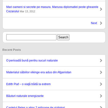
Mari oameni si secrete pe masura. Manusa diplomatiei peste ghearele
Cezarului
Mar 13, 2012
Next
Recent Posts
O perioadă bună pentru sucuri naturale
Materialul săbiilor vikinge era adus din Afganistan
Edith Piaf – o viaţă trăită la extrem
Băuturi naturale energizante
Castelul Peleș a atins 7 milioane de vizitatori